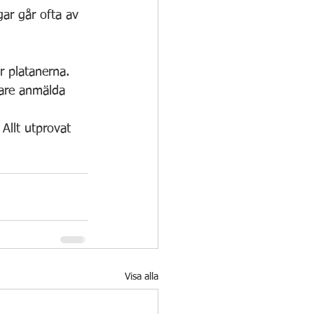
gar går ofta av 
r platanerna. 
lare anmälda 
Allt utprovat 
Visa alla