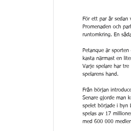
För ett par år sedan
Promenaden och parke
runtomkring. En såda
Petanque är sporten 
kasta närmast en lit
Varje spelare har tr
spelarens hand.
Från början introduc
Senare gjorde man k
spelet började i byn 
spelas av 17 millione
med 600 000 medle