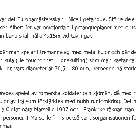
 var det Europamästersskap i Nice i petanque. Större dele
n Albert Ier var omgjorda till petanqueplaner med grus
n bana skall hålla 4x15m vid tävlingar.
där man spelar i tremannalag med metallkulor och där det
en kula ( le couchonnet = griskulting) som man kastar ca
e kulor, vars diameter är 70,5 – 80 mm, beroende på storl
erades spelet av romerska soldater och sjömän, då med r
ulor av trä som förstärktes med nubb runtomkring. Det 
La Ciotat nära Marseille 1907 och i Frankrike räknar man
r personer. I Marseille finns också världsorganisationen f
mmar.