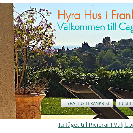
Hyra Hus i Frank
Välkommen till C
HYRA HUS I FRANKRIKE
HUSET 
Ta tåget till Rivieran! Välj