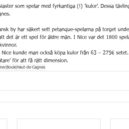
iaster som spelar med fyrkantiga (!) ’kulor’. Dessa tävlin
gnes.
ransk by har säkert sett petanque-spelarna på torget unde
tt det är ett spel för äldre män. I Nice var det 1800 spe
kvinnor.
i Nice kunde man också köpa kulor från 63 – 275€ setet. 
are’ för att få rätt dimension.
oner
Boule
Haut-de-Cagnes