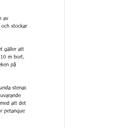
n av 
 och stockar 
 gäller att 
 10 m bort. 
eken på 
unda stenar. 
nuvarande 
 med att det 
ör petanque 