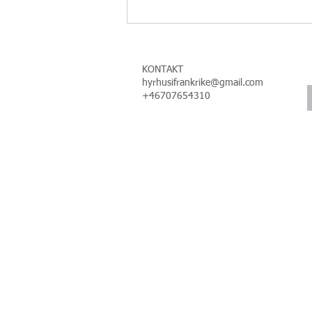
Efter Vinter-OS är det kanske
dags att planera för Rivieran?
KONTAKT
hyrhusifrankrike@gmail.com
+46707654310