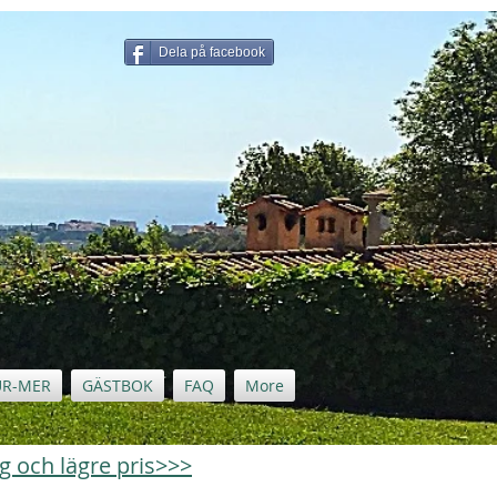
Dela på facebook
UR-MER
GÄSTBOK
FAQ
More
ng och lägre pris>>>