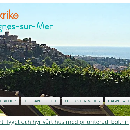
rike
agnes-sur-Mer
I BILDER
TILLGÄNGLIGHET
UTFLYKTER & TIPS
CAGNES-S
 bort flyget och hyr vårt hus med prioriterad bokni