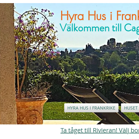
Hyra Hus i Frank
Välkommen till C
HYRA HUS I FRANKRIKE
HUSET 
Ta tåget till Rivieran! Välj