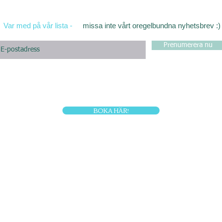
Var med på vår lista -
missa inte vårt oregelbundna nyhetsbrev :)
Prenumerera nu
BOKA HÄR!