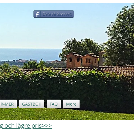
Dela på facebook
UR-MER
GÄSTBOK
FAQ
More
ng och lägre pris>>>