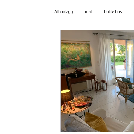
Alla inlägg
mat
butikstips
Hus och boendeinformation