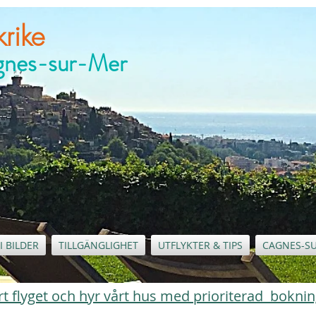
rike
agnes-sur-Mer
I BILDER
TILLGÄNGLIGHET
UTFLYKTER & TIPS
CAGNES-S
 bort flyget och hyr vårt hus med prioriterad bokni