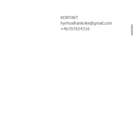
KONTAKT
hyrhusifrankrike@gmail.com
+46707654310