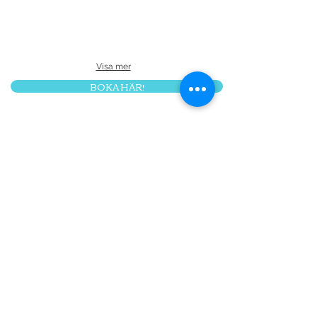
Visa mer
BOKA HÄR!
Var med på vår lista -
missa inte vårt oregelbundna
nyhetsbrev :)
Prenumerera nu
FÖLJ OSS:
KONTAKT
hyrhusifrankrike@gmail
.com
+46707654310