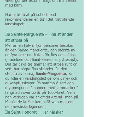
vilket gör det extra smidigt om man reser
med barn.
När ni tröttnat på sol och bad
rekommenderas en tur i det förtrollande
landskapet.
Île Sainte-Marguerite – Fina stränder
att strosa på
Mer än en halv miljon personer besöker
årligen Sainte-Marguerite, den största av
de fyra öar som kallas för Îles des Lérins
(Tradelière och Saint-Ferréol är pyttesmå).
Det tar cirka tre timmar att strosa runt ön
som har några fina stränder. På den
största av öarna,
Sainte-Marguerite
, kan
du följa en vandringsled genom pinje- och
eukalyptusskogar. På samma ö satt den
mytomspunne ”mannen med järnmasken”
fängslad i över tio år på 1600-talet. Vem
han verkligen var är omdiskuterat, men på
Musée de la Mer kan ni få veta mer om
den mystiska legenden.
Île Saint Honorat – Här härskar