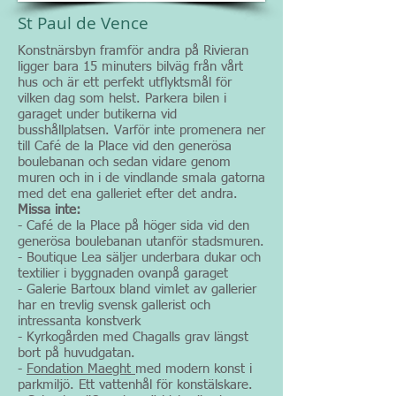
St Paul de Vence
Konstnärsbyn framför andra på Rivieran
ligger bara 15 minuters bilväg från vårt
hus och är ett perfekt utflyktsmål för
vilken dag som helst. Parkera bilen i
garaget under butikerna vid
busshållplatsen. Varför inte promenera ner
till Café de la Place vid den generösa
boulebanan och sedan vidare genom
muren och in i de vindlande smala gatorna
med det ena galleriet efter det andra.
Missa inte:
- Café de la Place på höger sida vid den
generösa boulebanan utanför stadsmuren.
- Boutique Lea säljer underbara dukar och
textilier i byggnaden ovanpå garaget
- Galerie Bartoux bland vimlet av gallerier
har en trevlig svensk gallerist och
intressanta konstverk
- Kyrkogården med Chagalls grav längst
bort på huvudgatan.
-
Fondation Maeght
med modern konst i
parkmiljö. Ett vattenhål för konstälskare.