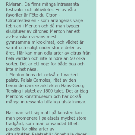
Rivieran. Då finns många intressanta
festivaler och aktiviteter. En av våra
favoriter är Fête du Citron -
Citronfestivalen - som arrangeras varje
februari i Menton och då man bygger
skulpturer av
citroner
. Menton har ett
av Franska rivierans mest
gynnsamma mikroklimat, och vädret är
varmt och soligt under större delen av
året. Här kan man odla arter av citrus från
hela världen och inte mindre än 50 olika
sorter. Det är ett nöje för både öga och
inte minst näsa.
I Menton finns det också ett vackert
palats, Palais Carnolès, ritat av den
berömde danske arkitekten Hans-Georg
Tersling i slutet av 1800-talet. Det är idag
Mentons konstmuseum och har också
många intressanta tillfälliga utställningar.
När man sett sig mätt på konsten kan
man promenera i palatsets mycket stora
trädgård, som man omvandlat till ett
paradis för olika arter av
citrusfrukter. Palatset är öppet alla dagar