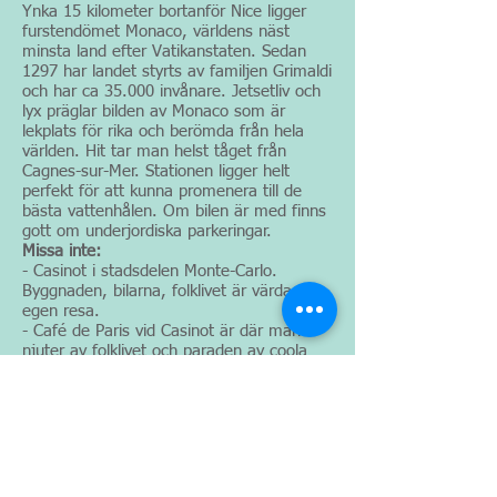
Ynka 15 kilometer bortanför Nice ligger
furstendömet Monaco, världens näst
minsta land efter Vatikanstaten. Sedan
1297 har landet styrts av familjen Grimaldi
och har ca 35.000 invånare. Jetsetliv och
lyx präglar bilden av Monaco som är
lekplats för rika och berömda från hela
världen. Hit tar man helst tåget från
Cagnes-sur-Mer. Stationen ligger helt
perfekt för att kunna promenera till de
bästa vattenhålen. Om bilen är med finns
gott om underjordiska parkeringar.
Missa inte:
- Casinot i stadsdelen Monte-Carlo.
Byggnaden, bilarna, folklivet är värda en
egen resa.
- Café de Paris vid Casinot är där man
njuter av folklivet och paraden av coola
lyxbilar.
- Oceanografiska museet i Monaco-Ville.
Fantastiskt akvarium, från taket en
oslagbar utsikt.
- Hamnen mellan de båda stadsdelarna
har båtar som tål att tittas på.