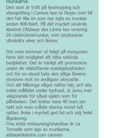
munkarna
Den som är trött på lyxshopping och
starspotting i Cannes kan ta färjan över till
den här lilla ön som har ägts av munkar
sedan 400-talet. På det mycket sevärda
klostret L’Abbaye des Lérins bor omkring
20 cisterciensmunkar, som producerar
utmärkta viner och likörer.
Om man kommer ut tidigt på morgonen
finns det möjlighet att hitta ostörda
badplatser. Det är härligt att promenera
under de väldoftande eukalyptusträden
och för en stund byta den ytliga Riviera-
stressen mot en andligare atmosfär.
Och att tillbringa några nätter här, och äta
enkla måltider under tystnad, är ännu mer
välgörande för såväl själen som för
plånboken. Det kostar bara 40 euro per
natt och man måste stanna minst två
nätter. Boka i mycket god tid och välj helst
lågsäsong.
Öns enda restaurang/snackbar är La
Tonnelle som ägs av munkarna.
abbayedelerins.com cannes-