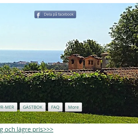
Dela på facebook
UR-MER
GÄSTBOK
FAQ
More
ng och lägre pris>>>