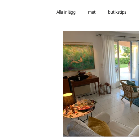
Alla inlägg
mat
butikstips
Hus och boendeinformation