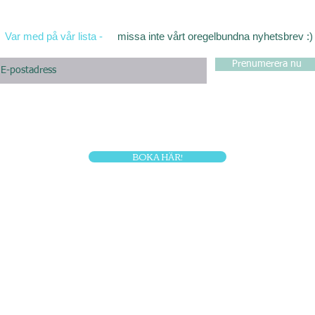
Var med på vår lista -
missa inte vårt oregelbundna nyhetsbrev :)
Prenumerera nu
BOKA HÄR!