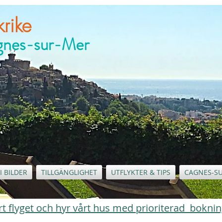
rike
agnes-sur-Mer
I BILDER
TILLGÄNGLIGHET
UTFLYKTER & TIPS
CAGNES-S
 bort flyget och hyr vårt hus med prioriterad bokni