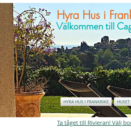
Hyra Hus i Frank
Välkommen till C
HYRA HUS I FRANKRIKE
HUSET 
Ta tåget till Rivieran! Välj