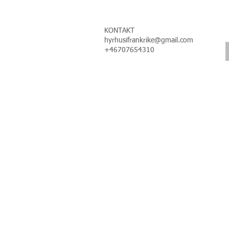
KONTAKT
hyrhusifrankrike@gmail.com
+46707654310